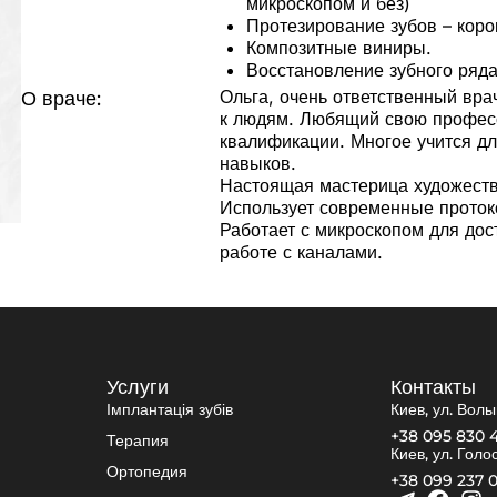
микроскопом и без)
Протезирование зубов – коро
Композитные виниры.
Восстановление зубного ряда
Ольга, очень ответственный вра
О враче:
к людям. Любящий свою профес
квалификации. Многое учится д
навыков.
Настоящая мастерица художеств
Использует современные проток
Работает с микроскопом для дос
работе с каналами.
Услуги
Контакты
Імплантація зубів
Киев, ул. Волы
+38 095 830 
Терапия
Киев, ул. Голо
Ортопедия
+38 099 237 0