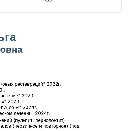
ьга
ровна
оковых реставраций" 2022г.
3г.
 лечение" 2023г.
ах" 2023г.
т А до Я" 2024г.
еском лечении" 2024г.
нений (пульпит, периодонтит)
алов (первичное и повторное) (под