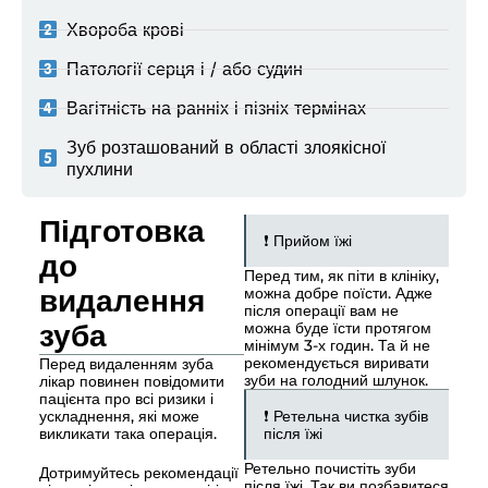
Хвороба крові
Патології серця і / або судин
Вагітність на ранніх і пізніх термінах
Зуб розташований в області злоякісної
пухлини
Підготовка
❗ Прийом їжі
до
Перед тим, як піти в клініку,
видалення
можна добре поїсти. Адже
після операції вам не
зуба
можна буде їсти протягом
мінімум 3-х годин. Та й не
рекомендується виривати
Перед видаленням зуба
зуби на голодний шлунок.
лікар повинен повідомити
пацієнта про всі ризики і
ускладнення, які може
❗ Ретельна чистка зубів
викликати така операція.
після їжі
Ретельно почистіть зуби
Дотримуйтесь рекомендації
після їжі. Так ви позбавитеся