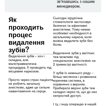
зв’язавшись з нашим
менеджером.
Як
Сьогодні хірургічна
стоматологія застосовує
проходить
безпечні та ефективні
анестетики. Тому немає
процес
особливої необхідності в
загальному наркозі, коли
видалення
можна видалити зуби без
болю.
зубів?
Видалення зубів у вагітних
Видалення зубів – хоч і
теж можливо під
складна, але
спеціальною анестезією на
малотравматична
2 триместрі вагітності.
процедура. Її проводять під
місцевим наркозом.
У зубів їх нижнього ряду –
більш численна і розвинена
Просто через страх пацієнта
коренева система, в
не роблять загальну
порівнянні з верхнім.
анестезію, адже це сильне
Прибирати верхні зуби теж
навантаження на серце.
складно через те, що до них
непростий доступ.
І ту, і іншу операцію в нашій