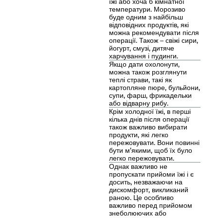
їжі або хоча б кімнатної
температури. Морозиво
буде одним з найбільш
відповідних продуктів, які
можна рекомендувати після
операції. Також – свіжі сири,
йогурт, смузі, дитяче
харчування і пудинги.
Якщо дати охолонути,
можна також розглянути
теплі страви, такі як
картопляне пюре, бульйони,
супи, фарш, фрикадельки
або відварну рибу.
Крім холодної їжі, в перші
кілька днів після операції
також важливо вибирати
продукти, які легко
пережовувати. Вони повинні
бути м’якими, щоб їх було
легко пережовувати.
Однак важливо не
пропускати прийоми їжі і є
досить, незважаючи на
дискомфорт, викликаний
раною. Це особливо
важливо перед прийомом
знеболюючих або