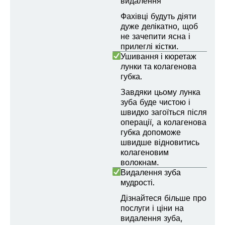
видалення
Фахівці будуть діяти
дуже делікатно, щоб
не зачепити ясна і
прилеглі кістки.
Ушивання і кюретаж
лунки та колагенова
губка.
Завдяки цьому лунка
зуба буде чистою і
швидко загоїться після
операції, а колагенова
губка допоможе
швидше відновитись
колагеновим
волокнам.
Видалення зуба
мудрості.
Дізнайтеся більше про
послуги і ціни на
видалення зуба,