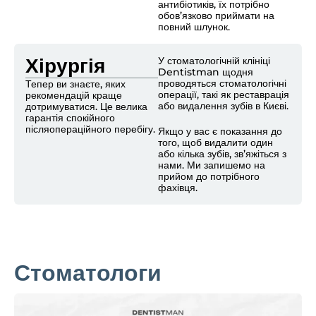
антибіотиків, їх потрібно
обов’язково приймати на
повний шлунок.
Хірургія
У стоматологічній клініці
Dentistman щодня
проводяться стоматологічні
Тепер ви знаєте, яких
операції, такі як реставрація
рекомендацій краще
або видалення зубів в Києві.
дотримуватися. Це велика
гарантія спокійного
післяопераційного перебігу.
Якщо у вас є показання до
того, щоб видалити один
або кілька зубів, зв’яжіться з
нами. Ми запишемо на
прийом до потрібного
фахівця.
Стоматологи