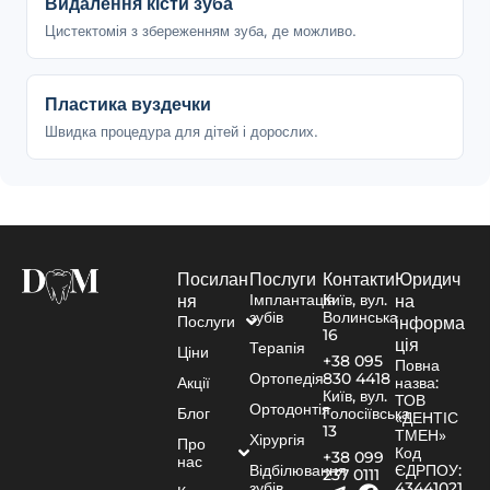
Видалення кісти зуба
Цистектомія з збереженням зуба, де можливо.
Пластика вуздечки
Швидка процедура для дітей і дорослих.
Посилан
Послуги
Контакти
Юридич
Імплантація
Київ, вул.
ня
на
зубів
Волинська
Послуги
інформа
16
ція
Терапія
Ціни
+38 095
Повна
Ортопедія
830 4418
Акції
назва:
Київ, вул.
ТОВ
Ортодонтія
Блог
Голосіївська
«ДЕНТІС
13
ТМЕН»
Хірургія
Про
Код
+38 099
нас
Відбілювання
ЄДРПОУ:
237 0111
зубів
43441021