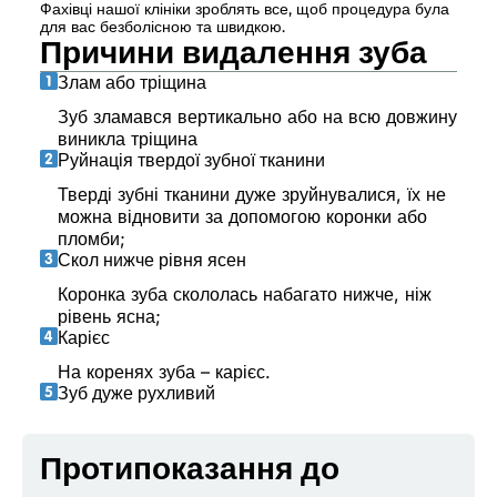
Фахівці нашої клініки зроблять все, щоб процедура була
для вас безболісною та швидкою.
Причини видалення зуба
Злам або тріщина
Зуб зламався вертикально або на всю довжину
виникла тріщина
Руйнація твердої зубної тканини
Тверді зубні тканини дуже зруйнувалися, їх не
можна відновити за допомогою коронки або
пломби;
Скол нижче рівня ясен
Коронка зуба скололась набагато нижче, ніж
рівень ясна;
Карієс
На коренях зуба – карієс.
Зуб дуже рухливий
Протипоказання до