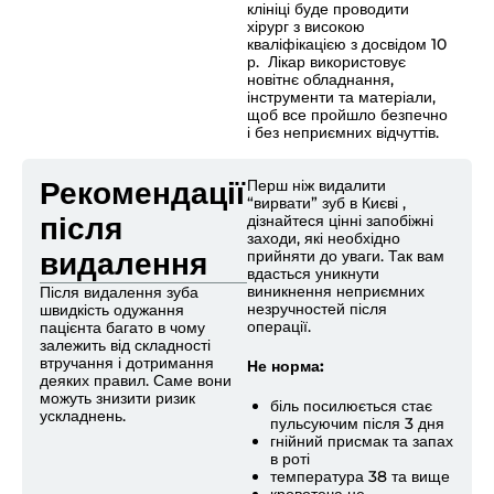
клініці буде проводити
хірург з високою
кваліфікацією з досвідом 10
р. Лікар використовує
новітнє обладнання,
інструменти та матеріали,
щоб все пройшло безпечно
і без неприємних відчуттів.
Рекомендації
Перш ніж видалити
“вирвати” зуб в Києві ,
після
дізнайтеся цінні запобіжні
заходи, які необхідно
видалення
прийняти до уваги. Так вам
вдасться уникнути
виникнення неприємних
Після видалення зуба
незручностей після
швидкість одужання
операції.
пацієнта багато в чому
залежить від складності
втручання і дотримання
Не норма:
деяких правил. Саме вони
можуть знизити ризик
біль посилюється стає
ускладнень.
пульсуючим після 3 дня
гнійний присмак та запах
в роті
температура 38 та вище