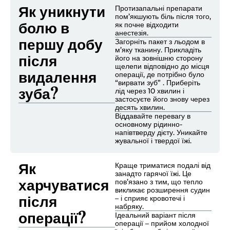
Як уникнути
Протизапальні препарати
пом’якшують біль після того,
болю в
як почне відходити
анестезія.
першу добу
Загорніть пакет з льодом в
м’яку тканину. Прикладіть
після
його на зовнішню сторону
щелепи відповідно до місця
видалення
операції, де потрібно було
“вирвати зуб” . Приберіть
зуба?
лід через 10 хвилин і
застосуєте його знову через
десять хвилин.
Віддавайте перевагу в
основному рідинно-
напівтверду дієту. Уникайте
жувальної і твердої їжі.
Як
Краще триматися подалі від
занадто гарячої їжі. Це
харчуватися
пов’язано з тим, що тепло
викликає розширення судин
після
– і сприяє кровотечі і
набряку.
операції?
Ідеальний варіант після
операції – прийом холодної