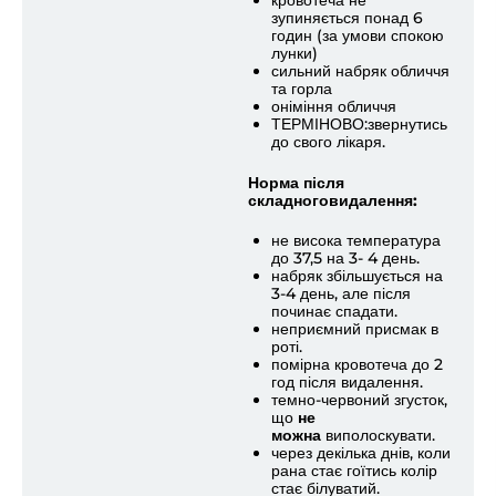
кровотеча не
зупиняється понад 6
годин (за умови спокою
лунки)
сильний набряк обличчя
та горла
оніміння обличчя
ТЕРМІНОВО:звернутись
до свого лікаря.
Норма після
складноговидалення:
не висока температура
до 37,5 на 3- 4 день.
набряк збільшується на
3-4 день, але після
починає спадати.
неприємний присмак в
роті.
помірна кровотеча до 2
год після видалення.
темно-червоний згусток,
що
не
можна
виполоскувати.
через декілька днів, коли
рана стає гоїтись колір
стає білуватий.