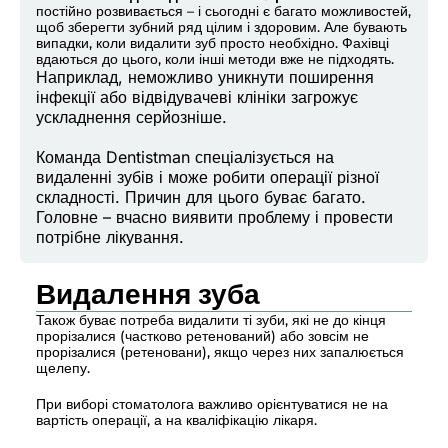
постійно розвивається – і сьогодні є багато можливостей,
щоб зберегти зубний ряд цілим і здоровим. Але бувають
випадки, коли видалити зуб просто необхідно. Фахівці
вдаються до цього, коли інші методи вже не підходять.
Наприклад, неможливо уникнути поширення
інфекції або відвідувачеві клініки загрожує
ускладнення серйозніше.
Команда Dentistman спеціалізується на
видаленні зубів і може робити операції різної
складності. Причин для цього буває багато.
Головне – вчасно виявити проблему і провести
потрібне лікування.
Видалення зуба
Також буває потреба видалити ті зуби, які не до кінця
прорізалися (частково ретенований) або зовсім не
прорізалися (ретеновани), якщо через них запалюється
щелепу.
При виборі стоматолога важливо орієнтуватися не на
вартість операції, а на кваліфікацію лікаря.