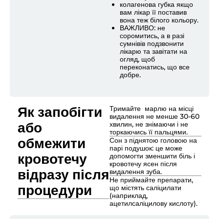
колагенова губка якщо
вам лікар її поставив
вона теж білого кольору.
ВАЖЛИВО: не
соромитись, а в разі
сумнівів подзвонити
лікарю та завітати на
огляд, щоб
переконатись, що все
добре.
Як запобігти
Тримайте марлю на місці
видалення не менше 30-60
або
хвилин, не знімаючи і не
торкаючись її пальцями.
обмежити
Сон з піднятою головою на
парі подушок: це може
кровотечу
допомогти зменшити біль і
кровотечу ясен після
відразу після
видалення зуба.
Не приймайте препарати,
процедури
що містять саліцилати
(наприклад,
ацетилсаліцилову кислоту).