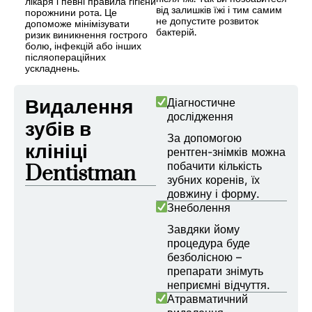
лікаря і певні правила гігієни
від залишків їжі і тим самим
порожнини рота. Це
не допустите розвиток
допоможе мінімізувати
бактерій.
ризик виникнення гострого
болю, інфекцій або інших
післяопераційних
ускладнень.
Видалення
Діагностичне
дослідження
зубів в
За допомогою
клініці
рентген-знімків можна
побачити кількість
Dentistman
зубних коренів, їх
довжину і форму.
Знеболення
Завдяки йому
процедура буде
безболісною –
препарати знімуть
неприємні відчуття.
Атравматичний