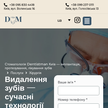
+38 095 830 4418
+38 099 237 0111
Київ, вул. Волинська 16
Київ, вул. Голосіївська 13
ua
Стоматологія Dentistman Київ — імплантація,
протезування, лікування зубів
Послуги
Хірургія
Видалення
Ваше ім'я
*
зубів —
сучасні
Номер телефону
*
технології