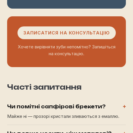
ЗАПИСАТИСЯ НА КОНСУЛЬТАЦІЮ
Хочете вирівняти зуби непомітно? Запишіться
на консультацію.
Часті запитання
Чи помітні сапфірові брекети?
+
Майже ні — прозорі кристали зливаються з емаллю.