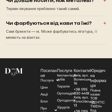
Чи довше носити, ніж металеві?
+
Термін лікування приблизно такий самий.
Чи фарбуються від кави та їжі?
+
Самі брекети — ні. Може фарбуватись лігатура, її
міняють на візитах.
Посилан
Послуги
Контакти
Юридич
Імплантація
Київ, вул.
ня
на
зубів
Волинська
Послуги
інформа
16
ція
Терапія
Ціни
+38 095
Повна
Ортопедія
830 4418
Акції
назва:
Київ, вул.
ТОВ
Ортодонтія
Блог
Голосіївська
«ДЕНТІС
13
ТМЕН»
Хірургія
Про
Код
+38 099