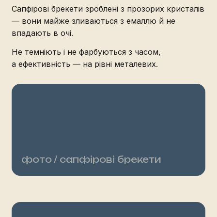
Сапфірові брекети зроблені з прозорих кристалів
— вони майже зливаються з емаллю й не
впадають в очі.
Не темніють і не фарбуються з часом,
а ефективність — на рівні металевих.
фото / сапфірові брекети