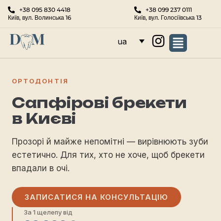
+38 095 830 4418
+38 099 237 0111
Київ, вул. Волинська 16
Київ, вул. Голосіївська 13
ua
ОРТОДОНТІЯ
Сапфірові брекети
в Києві
Прозорі й майже непомітні — вирівнюють зуби
естетично. Для тих, хто не хоче, щоб брекети
впадали в очі.
ЗАПИСАТИСЯ НА КОНСУЛЬТАЦІЮ
За 1 щелепу від