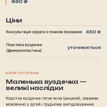
650 ₴
Ціни
650 ₴
Консультація хірурга з планом лікування
Пластика вуздечки
уточнюється
(френулопластика)
КОЛИ ПОТРІБНА
Маленька вуздечка —
великі наслідки
Коротка вуздечка тягне ясна (рецесія), заважає
мовленню у дітей і грудному вигодовуванню