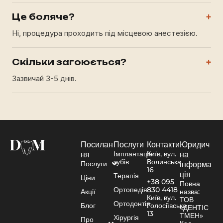
Це боляче?
+
Ні, процедура проходить під місцевою анестезією.
Скільки загоюється?
+
Зазвичай 3-5 днів.
Посилан
Послуги
Контакти
Юридич
Імплантація
Київ, вул.
ня
на
зубів
Волинська
Послуги
інформа
16
ція
Терапія
Ціни
+38 095
Повна
Ортопедія
830 4418
Акції
назва:
Київ, вул.
ТОВ
Ортодонтія
Блог
Голосіївська
«ДЕНТІС
13
ТМЕН»
Хірургія
Про