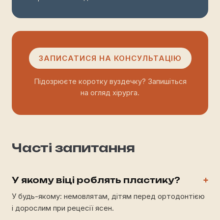
ЗАПИСАТИСЯ НА КОНСУЛЬТАЦІЮ
Підозрюєте коротку вуздечку? Запишіться
на огляд хірурга.
Часті запитання
У якому віці роблять пластику?
+
У будь-якому: немовлятам, дітям перед ортодонтією
і дорослим при рецесії ясен.