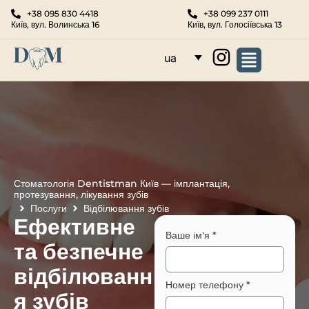
+38 095 830 4418
+38 099 237 0111
Київ, вул. Волинська 16
Київ, вул. Голосіївська 13
ua
Стоматологія Dentistman Київ — імплантація,
протезування, лікування зубів
Послуги
Відбілювання зубів
Ефективне
Ваше ім'я
*
та безпечне
відбілюванн
Номер телефону
*
я зубів