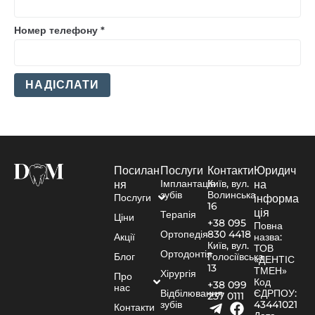
Номер телефону
*
НАДІСЛАТИ
Посилан
Послуги
Контакти
Юридич
Імплантація
Київ, вул.
ня
на
зубів
Волинська
Послуги
інформа
16
ція
Терапія
Ціни
+38 095
Повна
Ортопедія
830 4418
Акції
назва:
Київ, вул.
ТОВ
Ортодонтія
Блог
Голосіївська
«ДЕНТІС
13
ТМЕН»
Хірургія
Про
Код
+38 099
нас
Відбілювання
ЄДРПОУ:
237 0111
зубів
43441021
Контакти