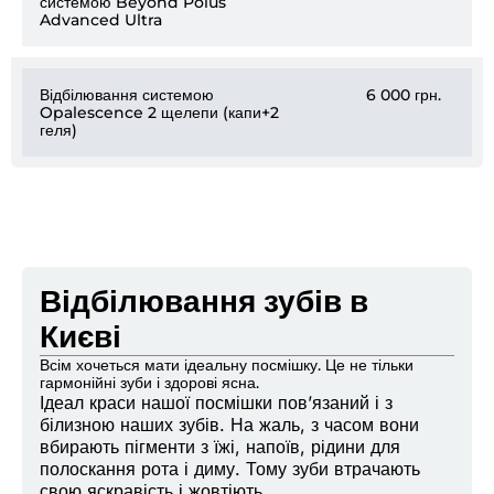
системою Beyond Polus
Advanced Ultra
Відбілювання системою
6 000 грн.
Opalescence 2 щелепи (капи+2
геля)
Відбілювання зубів в
Києві
Всім хочеться мати ідеальну посмішку. Це не тільки
гармонійні зуби і здорові ясна.
Ідеал краси нашої посмішки пов’язаний і з
білизною наших зубів. На жаль, з часом вони
вбирають пігменти з їжі, напоїв, рідини для
полоскання рота і диму. Тому зуби втрачають
свою яскравість і жовтіють.