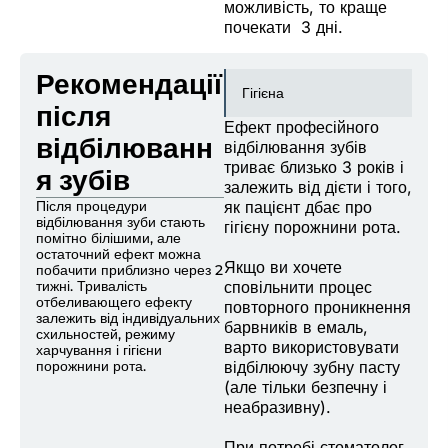
можливість, то краще
почекати 3 дні.
Рекомендації
Гігієна
після
Ефект професійного
відбілюванн
відбілювання зубів
триває близько 3 років і
я зубів
залежить від дієти і того,
Після процедури
як пацієнт дбає про
відбілювання зуби стають
гігієну порожнини рота.
помітно білішими, але
остаточний ефект можна
Якщо ви хочете
побачити приблизно через 2
тижні. Тривалість
сповільнити процес
отбеливающего ефекту
повторного проникнення
залежить від індивідуальних
барвників в емаль,
схильностей, режиму
варто використовувати
харчування і гігієни
порожнини рота.
відбілюючу зубну пасту
(але тільки безпечну і
неабразивну).
При потребі стоматолог