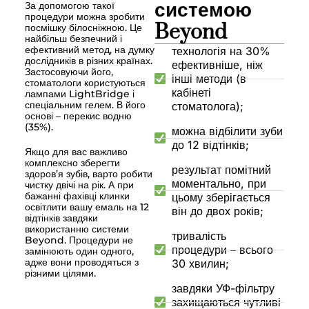
системою
За допомогою такої
процедури можна зробити
Beyond
посмішку білосніжною. Це
найбільш безпечний і
ефективний метод, на думку
технологія на 30%
дослідників в різних країнах.
ефективніше, ніж
Застосовуючи його,
інші методи (в
стоматологи користуються
кабінеті
лампами LightBridge і
спеціальним гелем. В його
стоматолога);
основі – перекис водню
(35%).
можна відбілити зуби
до 12 відтінків;
Якщо для вас важливо
комплексно зберегти
результат помітний
здоров’я зубів, варто робити
моментально, при
чистку двічі на рік. А при
бажанні фахівці клинки
цьому зберігається
освітлити вашу емаль на 12
він до двох років;
відтінків завдяки
використанню системи
тривалість
Beyond. Процедури не
процедури – всього
замінюють один одного,
адже вони проводяться з
30 хвилин;
різними цілями.
завдяки УФ-фільтру
захищаються чутливі