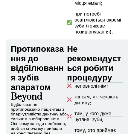
місця емалі;
при потребі
освітлюються окремі
зуби (точкове
позиціонування).
Протипоказа
Не
ння до
рекомендуєт
відбілюванн
ься робити
я зубів
процедуру
апаратом
неповнолітнім;
Beyond
жінкам, які чекають
дитину;
Відбілювання
протипоказано пацієнтам з
тим, у кого дуже
гіперчутливістю дентину або
сильним знебарвленням.
чутливі зуби;
Ось чому завжди необхідно,
щоб ви спочатку прийшли
тому, хто приймає
на консультацію без