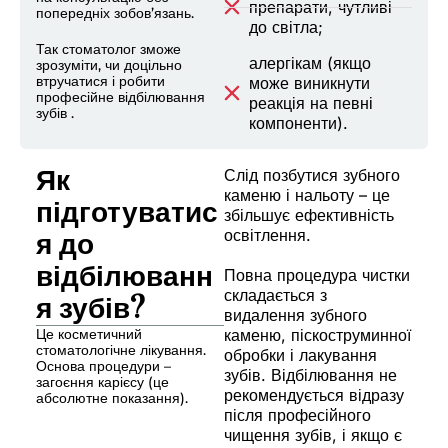
препарати, чутливі
попередніх зобов’язань.
до світла;
Так стоматолог зможе
алергікам (якщо
зрозуміти, чи доцільно
втручатися і робити
може виникнути
професійне відбілювання
реакція на певні
зубів .
компоненти).
Як
Слід позбутися зубного
каменю і нальоту – це
підготуватис
збільшує ефективність
освітлення.
я до
відбілюванн
Повна процедура чистки
складається з
я зубів?
видалення зубного
Це косметичний
каменю, піскоструминної
стоматологічне лікування.
обробки і лакування
Основа процедури –
зубів. Відбілювання не
загоєння карієсу (це
рекомендується відразу
абсолютне показання).
після професійного
чищення зубів, і якщо є