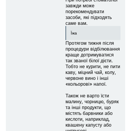
завжди може
порекомендувати
засоби, які підходять
саме вам.
Їжа
Протягом тижня після
процедури відбілювання
краще дотримуватися
так званої білої дієти.
Тобто не курити, не пити
каву, міцний чай, колу,
червоне вино і інші
«кольорові» напої.
Також не варто їсти
малину, чорницю, буряк
та інші продукти, що
містять барвники або
кислоти, наприклад,
квашену капусту або
цитрусові.