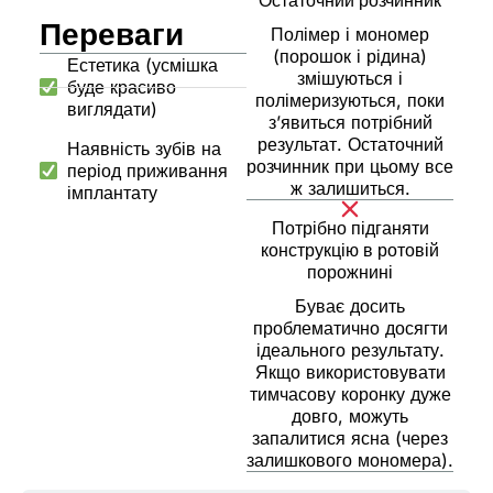
Остаточний розчинник
Переваги
Полімер і мономер
(порошок і рідина)
Естетика (усмішка
змішуються і
буде красиво
полімеризуються, поки
виглядати)
з’явиться потрібний
результат. Остаточний
Наявність зубів на
розчинник при цьому все
період приживання
ж залишиться.
імплантату
Потрібно підганяти
конструкцію в ротовій
порожнині
Буває досить
проблематично досягти
ідеального результату.
Якщо використовувати
тимчасову коронку дуже
довго, можуть
запалитися ясна (через
залишкового мономера).