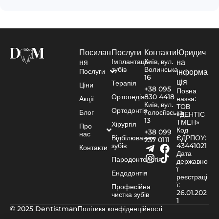
Посилан
Послуги
Контакти
Юридич
Імплантація
Київ, вул.
ня
на
зубів
Волинська
Послуги
інформа
16
ція
Терапія
Ціни
+38 095
Повна
Ортопедія
830 4418
Акції
назва:
Київ, вул.
ТОВ
Ортодонтія
Блог
Голосіївська
«ДЕНТІС
13
ТМЕН»
Хірургія
Про
Код
+38 099
нас
Відбілювання
ЄДРПОУ:
237 0111
зубів
43441021
Контакти
Дата
Пародонтологія
державно
ї
Ендодонтія
реєстраці
ї:
Професійна
26.01.202
чистка зубів
1
© 2025 Dentistman
Політика конфіденційності