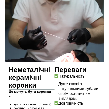
Неметалічні
Переваги
керамічні
Натуральність
коронки
Дуже схожі з
натуральними зубами
Це можуть бути коронки
своїм естетичним
з:
виглядом.
Довговічність
дисилікат літію (Е.мах);
оксиду цирконію (з