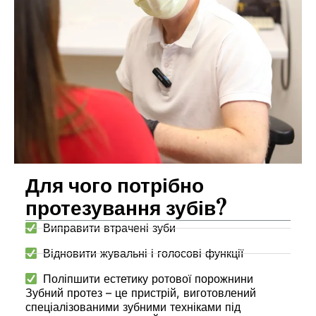
Для чого потрібно
протезування зубів?
Виправити втрачені зуби
Відновити жувальні і голосові функції
Поліпшити естетику ротової порожнини
Зубний протез – це пристрій, виготовлений
спеціалізованими зубними техніками під