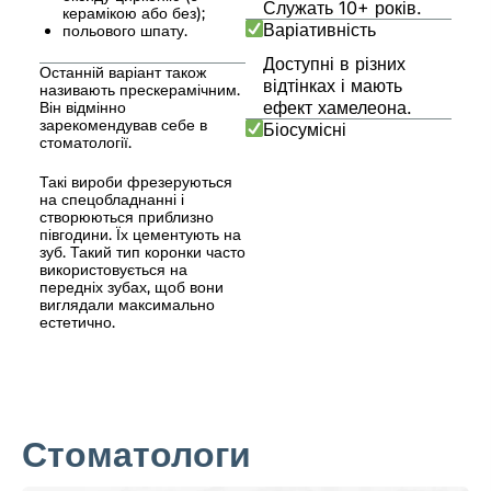
Служать 10+ років.
керамікою або без);
Варіативність
польового шпату.
Доступні в різних
Останній варіант також
відтінках і мають
називають прескерамічним.
ефект хамелеона.
Він відмінно
зарекомендував себе в
Біосумісні
стоматології.
Такі вироби фрезеруються
на спецобладнанні і
створюються приблизно
півгодини. Їх цементують на
зуб. Такий тип коронки часто
використовується на
передніх зубах, щоб вони
виглядали максимально
естетично.
Стоматологи