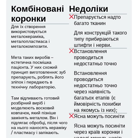
Комбіновані
Недоліки
коронки
Препарується надто
багато тканин
Для їх створення
використовується
Для конструкцій такого
металокераміка,
типу прибираються
металопластмаса і
штифти і нерви.
металокомпозити.
Встановлення
Мета таких виробів –
проводиться
естетична посмішка
недостатньо точно
пацієнта. У них схожий
принцип виготовлення: зуб
Встановлення
препарують, роблять його
проводиться
зліпок і передають в
недостатньо точно
технічну лабораторію.
через наявність
багатьох етапів (є
Там відливають готовий
розбірний виріб і
ймовірність похибки
моделюють восковий
на якомусь із них);
ковпачок, який пізніше
Ясна можуть посиніти
замінять металом. Він і
підлягає обробці, після чого
Ясна можуть посиніти
на нього наносять кераміку
через країв коронки і
/ пластмасу і запікають.