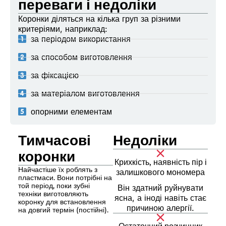
переваги і недоліки
Коронки діляться на кілька груп за різними
критеріями, наприклад:
за періодом використання
за способом виготовлення
за фіксацією
за матеріалом виготовлення
опорними елементам
Тимчасові
Недоліки
коронки
Крихкість, наявність пір і
Найчастіше їх роблять з
залишкового мономера
пластмаси. Вони потрібні на
той період, поки зубні
Він здатний руйнувати
техніки виготовляють
ясна, а іноді навіть стає
коронку для встановлення
причиною алергії.
на довгий термін (постійні).