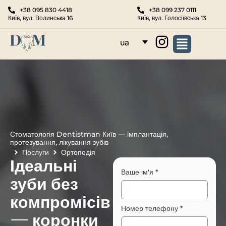
+38 095 830 4418
+38 099 237 0111
Київ, вул. Волинська 16
Київ, вул. Голосіївська 13
ua
Стоматологія Dentistman Київ — імплантація,
протезування, лікування зубів
Послуги
Ортопедія
Ідеальні
Ваше ім'я
*
зуби без
компромісів
Номер телефону
*
— коронки