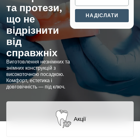
та протези,
що не
НАДІСЛАТИ
відрізнити
від
справжніх
Виготовлення незнімних та
знімних конструкцій з
високоточною посадкою.
Комфорт, естетика і
довговічність — під ключ.
Акції