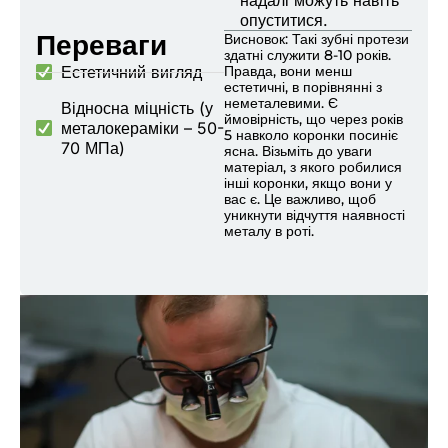
надалі можуть навіть
опуститися.
Переваги
Висновок: Такі зубні протези
здатні служити 8-10 років.
Естетичний вигляд
Правда, вони менш
естетичні, в порівнянні з
неметалевими. Є
Відносна міцність (у
ймовірність, що через років
металокераміки – 50-
5 навколо коронки посиніє
70 МПа)
ясна. Візьміть до уваги
матеріал, з якого робилися
інші коронки, якщо вони у
вас є. Це важливо, щоб
уникнути відчуття наявності
металу в роті.