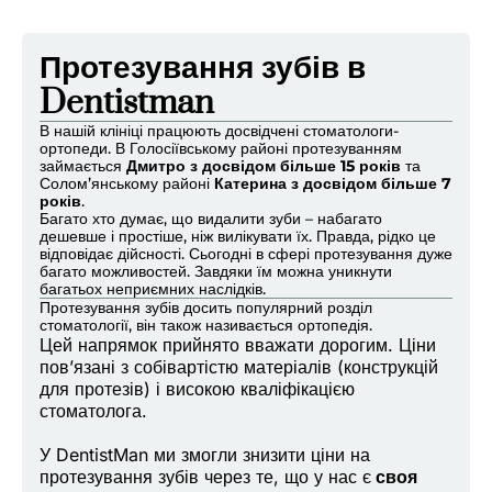
Протезування зубів в
Dentistman
В нашій клініці працюють досвідчені стоматологи-
ортопеди. В Голосіївському районі протезуванням
займається
Дмитро з досвідом більше 15 років
та
Солом’янському районі
Катерина з досвідом більше 7
років
.
Багато хто думає, що видалити зуби – набагато
дешевше і простіше, ніж вилікувати їх. Правда, рідко це
відповідає дійсності. Сьогодні в сфері протезування дуже
багато можливостей. Завдяки їм можна уникнути
багатьох неприємних наслідків.
Протезування зубів досить популярний розділ
стоматології, він також називається ортопедія.
Цей напрямок прийнято вважати дорогим. Ціни
пов’язані з собівартістю матеріалів (конструкцій
для протезів) і високою кваліфікацією
стоматолога.
У DentistMan ми змогли знизити ціни на
протезування зубів через те, що у нас є
своя