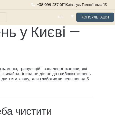
+38 099 237 0111
Київ, вул. Голосіївська 13
ua
И
КОНСУЛЬТАЦІЯ
ь у Києві —
каменю, грануляцій і запаленої тканини, які
вичайна гігієна не дістає до глибоких кишень.
підняттям клапу, для глибоких кишень понад 5
еба чистити