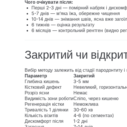
Чого очікувати після:
Перші 2-3 дні — помірний набряк і диском
5-7 днів — м’яка їжа, обережне чищення
10-14 днів — знімання швів, ясна вже загої
6 тижнів — оцінка результату
6 місяців — контрольний рентген (видно рег
Закритий чи відкри
Вибір методу залежить від стадії пародонтиту і 
Параметр
Закритий
Глибина кишень
3-5 мм
Кістковий дефект
Невеликий, горизонталь
Розріз ясни
Немає
Видимість зони роботи
Сліпо, через кишеню
Регенерація кістки
Неможлива
Тривалість 1 ділянки
30-60 хв
Кількість візитів
4-6 (по сегментах)
Дискомфорт після
1-2 дні
Загоєння
7-14 днів