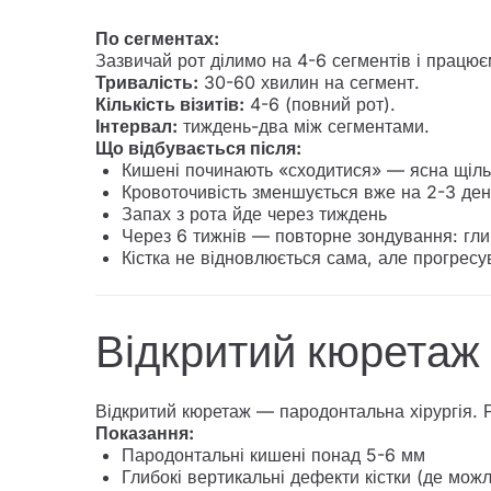
По сегментах:
Зазвичай рот ділимо на 4-6 сегментів і працює
Тривалість:
30-60 хвилин на сегмент.
Кількість візитів:
4-6 (повний рот).
Інтервал:
тиждень-два між сегментами.
Що відбувається після:
Кишені починають «сходитися» — ясна щіль
Кровоточивість зменшується вже на 2-3 ден
Запах з рота йде через тиждень
Через 6 тижнів — повторне зондування: гли
Кістка не відновлюється сама, але прогрес
Відкритий кюретаж 
Відкритий кюретаж — пародонтальна хірургія. Ро
Показання:
Пародонтальні кишені понад 5-6 мм
Глибокі вертикальні дефекти кістки (де мож