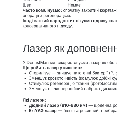
Шви
Немає
Часто комбінуємо:
спочатку закритий кюретаж 
операції з регенерацією.
Іноді важкий пародонтит лікуємо одразу кл
консервативного підходу.
Лазер як доповнен
У DentistMan ми використовуємо лазер як обов
Що робить лазер у кишенях:
Стерилізує — знищує патогенні бактерії (P. g
Зменшує кровоточивість (коагулює дрібні су
Стимулює регенерацію тканин (фотобіостим
Зменшує післяопераційний набряк і диском
Які лазери:
Діодний лазер (810-980 нм)
— щоденна роб
Er:YAG лазер
— більш агресивний, прибирає