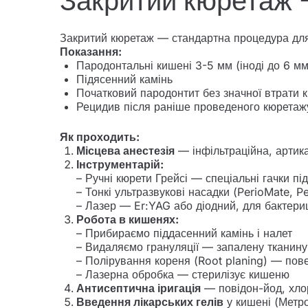
Закритий кюретаж —
Закритий кюретаж — стандартна процедура для б
Показання:
Пародонтальні кишені 3-5 мм (іноді до 6 мм
Підясенний камінь
Початковий пародонтит без значної втрати к
Рецидив після раніше проведеного кюретаж
Як проходить:
Місцева анестезія
— інфільтраційна, артика
Інструментарій:
– Ручні кюрети Грейсі — спеціальні гачки під
– Тонкі ультразвукові насадки (PerioMate, Pe
– Лазер — Er:YAG або діодний, для бактери
Робота в кишенях:
– Прибираємо піддасенний камінь і налет
– Видаляємо грануляції — запалену тканину
– Полірування кореня (Root planing) — пове
– Лазерна обробка — стерилізує кишеню
Антисептична іригація
— повідон-йод, хло
Введення лікарських гелів
у кишені (Метро