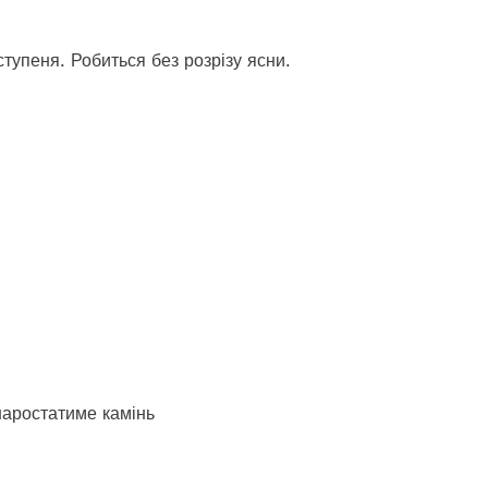
тупеня. Робиться без розрізу ясни.
наростатиме камінь