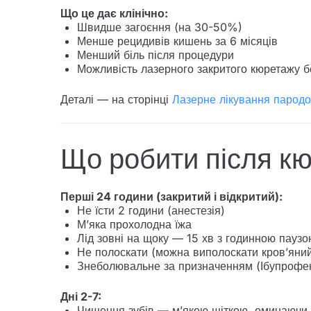
Що це дає клінічно:
Швидше загоєння (на 30-50%)
Менше рецидивів кишень за 6 місяців
Менший біль після процедури
Можливість лазерного закритого кюретажу 
Деталі — на сторінці
Лазерне лікування пародо
Що робити після к
Перші 24 години (закритий і відкритий):
Не їсти 2 години (анестезія)
М’яка прохолодна їжа
Лід зовні на щоку — 15 хв з годинною пауз
Не полоскати (можна виполоскати кров’яний
Знеболювальне за призначенням (Ібупрофе
Дні 2-7:
Чищення зубів — м’якою щіткою, оминаючи 