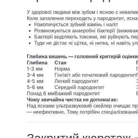
У здорової людини між зубом і ясною є невелик
Коли запалення переходить у пародонтит, ясна 
Накопичується зубний камінь і наліт
Розмножуються анаеробні бактерії (виживаю
Бактерії виділяють токсини, які руйнують пе
Туди не дістає ні щітка, ні нитка, ні навіть 
Глибина кишень — головний критерій оцінки
Глибина
Стан
1-3 мм
Норма
3-4 мм
Гінгівіт або початковий пародонтит
4-5 мм
Легкий пародонтит
5-6 мм
Середній пародонтит
Понад 6 мм
Важкий пародонтит
Чому звичайна чистка не допомагає:
Над яснами ультразвуковий скейлер очищає пре
— неефективно. Тому потрібен спеціалізований 