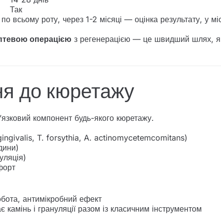
Так
по всьому роту, через 1-2 місяці — оцінка результату, у мі
аптевою операцією
з регенерацією — це швидший шлях, як
ня до кюретажу
’язковий компонент будь-якого кюретажу.
ingivalis, T. forsythia, A. actinomycetemcomitans)
дини)
уляція)
форт
ота, антимікробний ефект
 камінь і грануляції разом із класичним інструментом