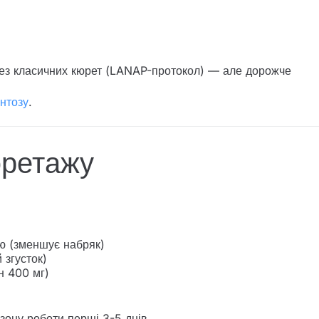
без класичних кюрет (LANAP-протокол) — але дорожче
нтозу
.
юретажу
ою (зменшує набряк)
 згусток)
н 400 мг)
зону роботи перші 3-5 днів