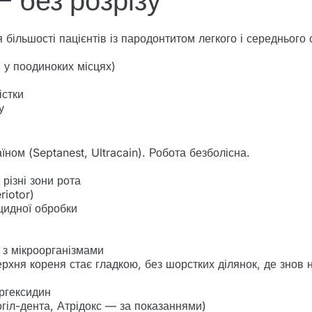
 без розрізу
ільшості пацієнтів із пародонтитом легкого і середнього с
 у поодиноких місцях)
істки
у
їном (Septanest, Ultracain). Робота безболісна.
 різні зони рота
riotor)
цидної обробки
 з мікроорганізмами
рхня кореня стає гладкою, без шорстких ділянок, де знов 
ргексидин
гіл-дента, Атрідокс — за показаннями)