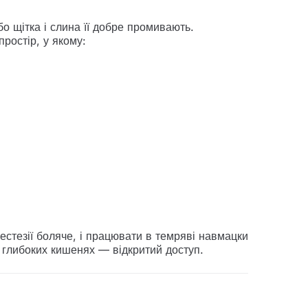
о щітка і слина її добре промивають.
ростір, у якому:
стезії боляче, і працювати в темряві навмацки
и глибоких кишенях — відкритий доступ.