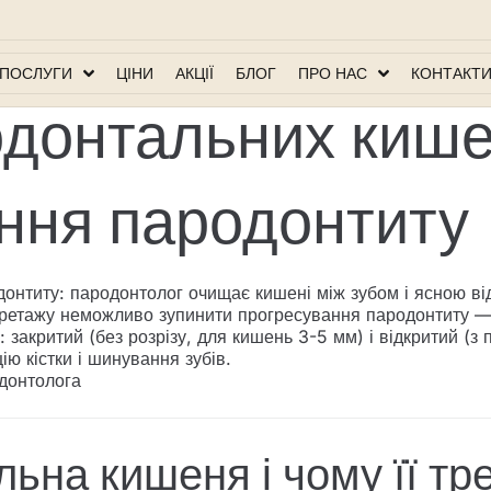
льних кишень у Києві
ПОСЛУГИ
ЦІНИ
АКЦІЇ
БЛОГ
ПРО НАС
КОНТАКТ
донтальних кишен
ання пародонтиту
нтиту: пародонтолог очищає кишені між зубом і ясною від 
ретажу неможливо зупинити прогресування пародонтиту — з
закритий (без розрізу, для кишень 3-5 мм) і відкритий (з 
ю кістки і шинування зубів.
донтолога
ьна кишеня і чому її тр