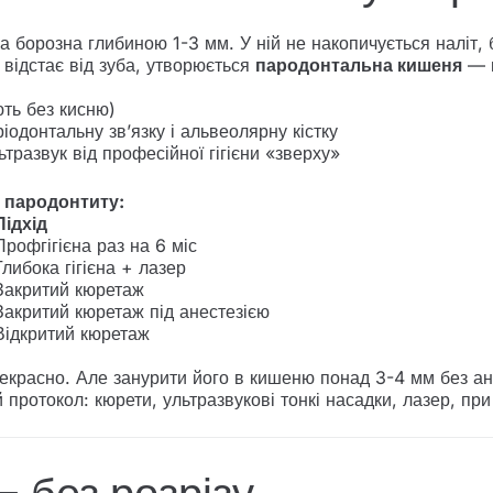
а борозна глибиною 1-3 мм. У ній не накопичується наліт, б
відстає від зуба, утворюється
пародонтальна кишеня
— п
ть без кисню)
ріодонтальну зв’язку і альвеолярну кістку
ультразвук від професійної гігієни «зверху»
 пародонтиту:
Підхід
Профгігієна раз на 6 міс
Глибока гігієна + лазер
Закритий кюретаж
Закритий кюретаж під анестезією
Відкритий кюретаж
красно. Але занурити його в кишеню понад 3-4 мм без ане
протокол: кюрети, ультразвукові тонкі насадки, лазер, пр