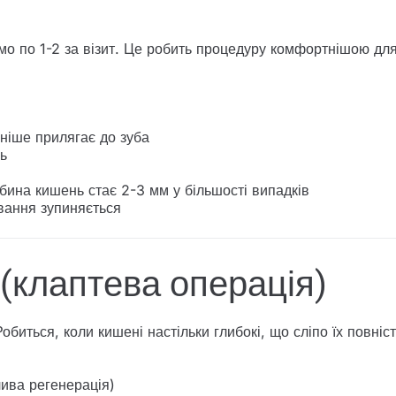
мо по 1-2 за візит. Це робить процедуру комфортнішою для
ніше прилягає до зуба
ь
бина кишень стає 2-3 мм у більшості випадків
ування зупиняється
(клаптева операція)
биться, коли кишені настільки глибокі, що сліпо їх повніс
лива регенерація)