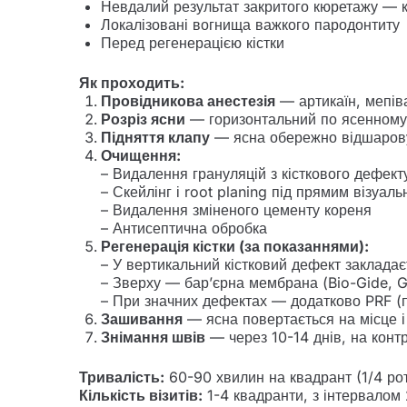
Невдалий результат закритого кюретажу — 
Локалізовані вогнища важкого пародонтиту
Перед регенерацією кістки
Як проходить:
Провідникова анестезія
— артикаїн, мепіва
Розріз ясни
— горизонтальний по ясенному 
Підняття клапу
— ясна обережно відшаровуєт
Очищення:
– Видалення грануляцій з кісткового дефект
– Скейлінг і root planing під прямим візуал
– Видалення зміненого цементу кореня
– Антисептична обробка
Регенерація кістки (за показаннями):
– У вертикальний кістковий дефект закладає
– Зверху — бар’єрна мембрана (Bio-Gide, Ge
– При значних дефектах — додатково PRF (п
Зашивання
— ясна повертається на місце 
Знімання швів
— через 10-14 днів, на контр
Тривалість:
60-90 хвилин на квадрант (1/4 рот
Кількість візитів:
1-4 квадранти, з інтервалом 