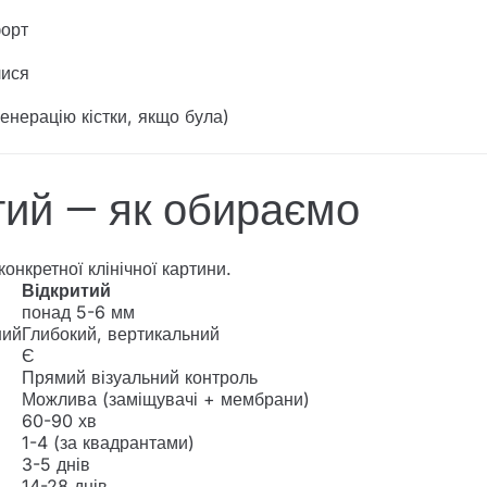
форт
лися
енерацію кістки, якщо була)
тий — як обираємо
конкретної клінічної картини.
Відкритий
понад 5-6 мм
ний
Глибокий, вертикальний
Є
Прямий візуальний контроль
Можлива (заміщувачі + мембрани)
60-90 хв
1-4 (за квадрантами)
3-5 днів
14-28 днів