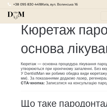
Кюретаж пародонта
+38 095 830 4418
Київ, вул. Волинська 16
Кюретаж паро
основа лікув
Кюретаж — основна процедура лікування пародо
утворюються при хронічному запаленні. Без кю
У DentistMan ми робимо обидва види кюретажу: 
мм). За показаннями додаємо лазер, регенераці
CTA-кнопка:
Записатися на консультацію паро
Що таке пародонтал