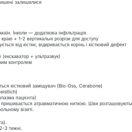
кишені залишилися
каїн. Інколи — додаткова інфільтрація.
краю + 1-2 вертикальні розрізи для доступу
ься від кістки, відкривається корінь і кістковий дефект
у (екскаватор + ультразвук)
ьним контролем
ться кістковий заміщувач (Bio-Oss, Cerabone)
istlich)
лазма пацієнта)
і пришивається атравматичною ниткою. Шви розташовуються
ольному візиті.
а).
2-3 тижні.