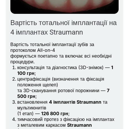
Вартість тотальної імплантації на
4 імплантах Straumann
Вартість тотальної імплантації зубів за
протоколом All-on-4
формується поетапно та включає всі необхідні
процедури.
консультація та діагностика (3D-знімок) —
1
100 грн
;
центрафіксація (визначення та фіксація
положення щелеп)
та 3D-сканування ротової порожнини —
7
500 грн
;
встановлення
4 імплантів Straumann
та
мультиюнитів
(1 етап) —
126 800 грн
;
тимчасовий протез з фіксацією на імплантах
з металевим каркасом
Straumann