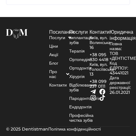
Посилання
Послуги
Контакти
Юридична
Послуги
Імплантація
Київ, вул.
інформація
зубів
Волинська
Повна
Ціни
16
назва:
Терапія
ТОВ
Акції
+38 095
«ДЕНТІСТМ
Ортопедія
830 4418
Блог
Код
Київ, вул.
Ортодонтія
ЄДРПОУ:
Голосіївська
Про
43441021
13
нас
Хірургія
Дата
+38 099
державної
Контакти
Відбілювання
237 0111
реєстрації:
зубів
26.01.2021
Пародонтологія
Ендодонтія
Професійна
чистка зубів
© 2025 Dentistman
Політика конфіденційності