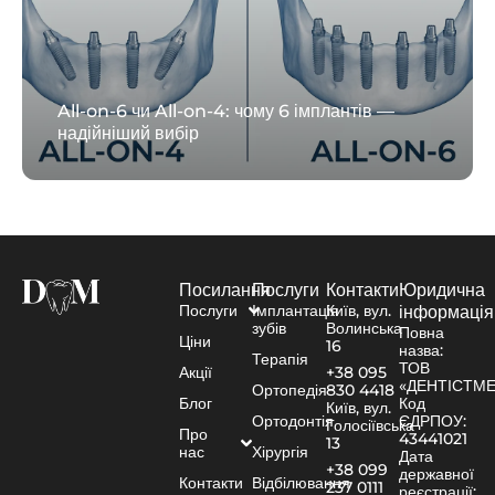
All-on-6 чи All-on-4: чому 6 імплантів —
надійніший вибір
Посилання
Послуги
Контакти
Юридична
Послуги
Імплантація
Київ, вул.
інформація
зубів
Волинська
Повна
Ціни
16
назва:
Терапія
ТОВ
Акції
+38 095
«ДЕНТІСТМ
Ортопедія
830 4418
Блог
Код
Київ, вул.
Ортодонтія
ЄДРПОУ:
Голосіївська
Про
43441021
13
нас
Хірургія
Дата
+38 099
державної
Контакти
Відбілювання
237 0111
реєстрації: