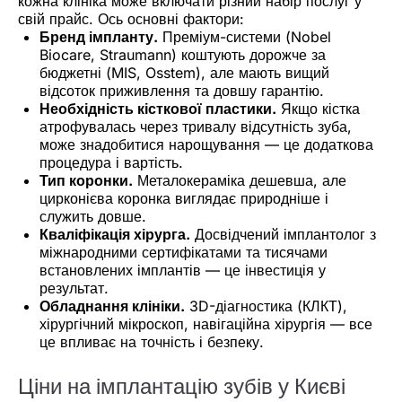
кожна клініка може включати різний набір послуг у
свій прайс. Ось основні фактори:
Бренд імпланту.
Преміум-системи (Nobel
Biocare, Straumann) коштують дорожче за
бюджетні (MIS, Osstem), але мають вищий
відсоток приживлення та довшу гарантію.
Необхідність кісткової пластики.
Якщо кістка
атрофувалась через тривалу відсутність зуба,
може знадобитися нарощування — це додаткова
процедура і вартість.
Тип коронки.
Металокераміка дешевша, але
цирконієва коронка виглядає природніше і
служить довше.
Кваліфікація хірурга.
Досвідчений імплантолог з
міжнародними сертифікатами та тисячами
встановлених імплантів — це інвестиція у
результат.
Обладнання клініки.
3D-діагностика (КЛКТ),
хірургічний мікроскоп, навігаційна хірургія — все
це впливає на точність і безпеку.
Ціни на імплантацію зубів у Києві